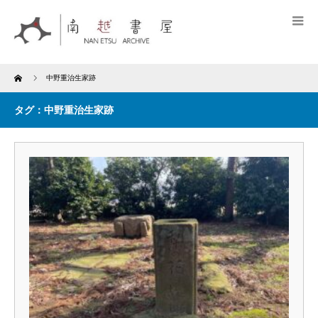
Home
中野重治生家跡
タグ：中野重治生家跡