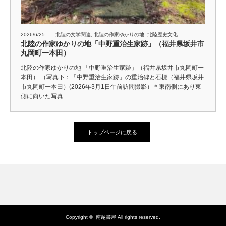
2026/6/25
北陸の文学関連
,
北陸の作家ゆかりの地
,
北陸歴史文化
北陸の作家ゆかりの地「中野重治生家跡」（福井県坂井市
丸岡町一本田）
北陸の作家ゆかりの地 「中野重治生家跡」（福井県坂井市丸岡町一
本田） （写真下：「中野重治生家跡」の重治碑と石標（福井県坂井
市丸岡町一本田）(2026年3月1日午前訪問撮影）＊東南側にあり東
側に向いた写真 …
トップページに戻る
Copyright ©
南越書屋
All rights reserved.