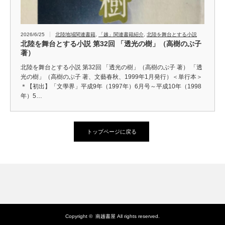
2026/6/25
北陸地域関連書籍
,
「越」関連書籍紹介
,
北陸を舞台とする小説
北陸を舞台とする小説 第32回 「透光の樹」（高樹のぶ子
著）
北陸を舞台とする小説 第32回 「透光の樹」（高樹のぶ子 著） 「透
光の樹」（高樹のぶ子 著、文藝春秋、1999年1月発行）＜単行本＞
＊【初出】「文學界」平成9年（1997年）6月号～平成10年（1998
年）5…
トップページに戻る
Copyright ©
南越書屋
All rights reserved.