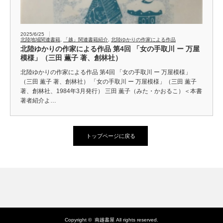
2025/6/25
北陸地域関連書籍
,
「越」関連書籍紹介
,
北陸ゆかりの作家による作品
北陸ゆかりの作家による作品 第4回 「女の手取川 ー 万屋
模様」（三田 薫子 著、創林社）
北陸ゆかりの作家による作品 第4回 「女の手取川 ー 万屋模様」
（三田 薫子 著、創林社） 「女の手取川 ー 万屋模様」（三田 薫子
著、創林社、1984年3月発行） 三田 薫子（みた・かおるこ）＜本書
著者紹介よ…
トップページに戻る
Copyright ©
南越書屋
All rights reserved.