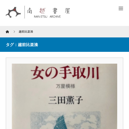
Home
越前比楽湊
タグ：越前比楽湊