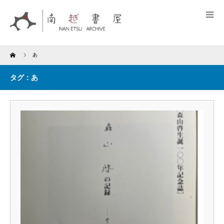
Home
あ
タグ：あ