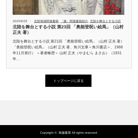
2025/6/25
北陸地域関連書籍
,
「越」関連書籍紹介
,
北陸を舞台とする小説
北陸を舞台とする小説 第23回 「奥能登呪い絵馬」（山村
正夫 著）
北陸を舞台とする小説 第21回 「奥能登呪い絵馬」（山村 正夫 著）
「奥能登呪い絵馬」（山村 正夫 著、角川文庫＜角川書店＞、1988
年11月発行） ＜著者略歴＞ 山村 正夫（やまむら まさお）（1931
年…
トップページに戻る
Copyright ©
南越書屋
All rights reserved.