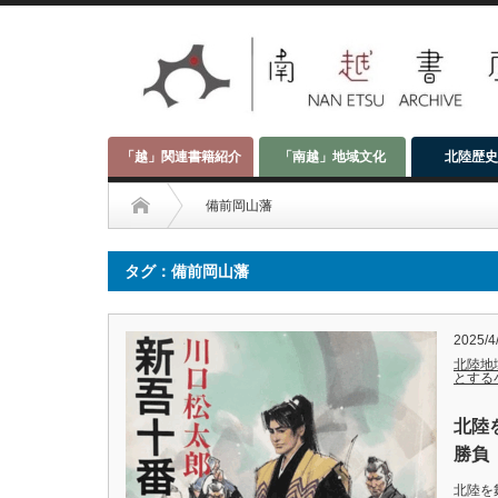
「越」関連書籍紹介
「南越」地域文化
北陸歴史
備前岡山藩
タグ：備前岡山藩
2025/4
北陸地
とする
北陸
勝負
北陸を