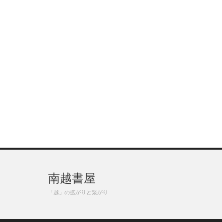
南越書屋
「越」の拡がりと繋がり