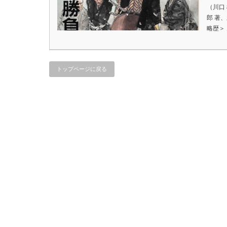
（川口
郎 著
略歴＞ 
トップページに戻る