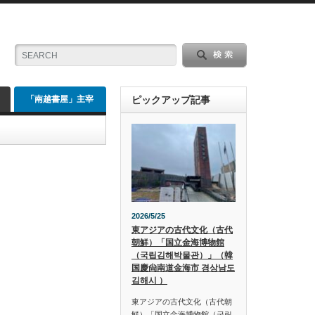
「南越書屋」主宰
ピックアップ記事
2026/5/25
東アジアの古代文化（古代
朝鮮）「国立金海博物館
（국립김해박물관）」（韓
国慶尙南道金海市 경상남도
김해시 ）
東アジアの古代文化（古代朝
鮮）「国立金海博物館（국립