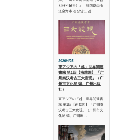
김해박물관）」（韓国慶尙南
道金海市 경상남도 김…
2026/4/25
東アジアの「越」世界関連
書籍 第1回【南越国】 「广
州秦汉考古三大发现」（广
州市文化局 编、广州出版
社）
東アジアの「越」世界関連書
籍 第1回【南越国】 「广州秦
汉考古三大发现」（广州市文
化局 编、广州出…