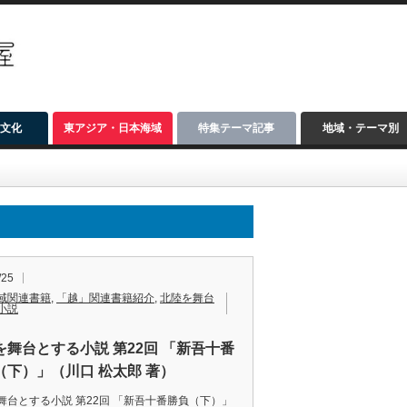
文化
東アジア・日本海域
特集テーマ記事
地域・テーマ別
/25
域関連書籍
,
「越」関連書籍紹介
,
北陸を舞台
小説
を舞台とする小説 第22回 「新吾十番
（下）」（川口 松太郎 著）
舞台とする小説 第22回 「新吾十番勝負（下）」