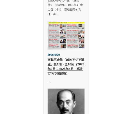
北陸ゆかりの作家 「森山
啓」（1904年～1991年） 森
山啓（本名：森松慶治）氏
は、富…
2025/5/20
南越三余塾「越的アジア講
座」第1期・全10回（2023
年2月～2025年5月、福井
市内で開催済）
…