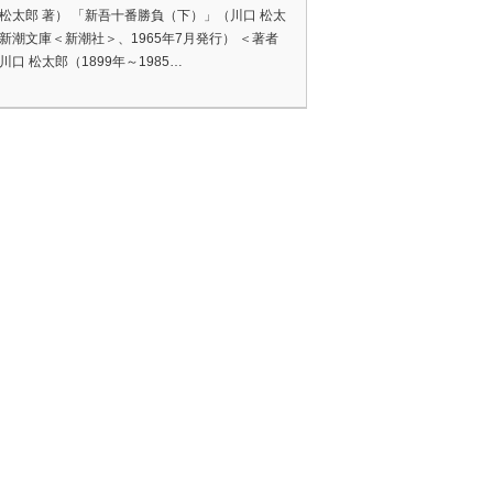
 松太郎 著） 「新吾十番勝負（下）」（川口 松太
、新潮文庫＜新潮社＞、1965年7月発行） ＜著者
川口 松太郎（1899年～1985…