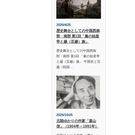
2026/4/25
歴史舞台としての中国西南
部・南部 第1回「秦の始皇
帝と越（百越）族」
歴史舞台としての中国西南
部・南部 第1回 「秦の始皇帝
と越（百越）族」 中国史と百
越（戦国…
2025/10/25
北陸ゆかりの作家「森山
啓」（1904年～1991年）