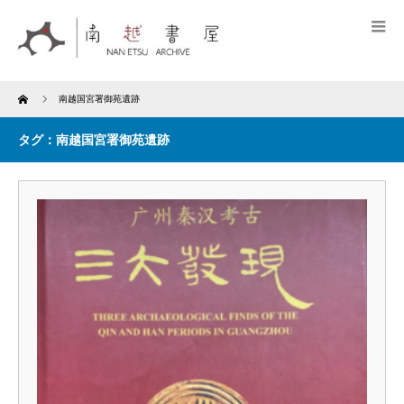
Home
南越国宮署御苑遺跡
タグ：南越国宮署御苑遺跡