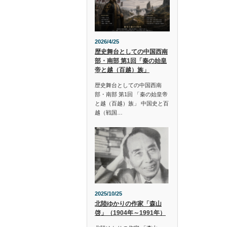
2026/4/25
歴史舞台としての中国西南
部・南部 第1回「秦の始皇
帝と越（百越）族」
歴史舞台としての中国西南
部・南部 第1回 「秦の始皇帝
と越（百越）族」 中国史と百
越（戦国…
2025/10/25
北陸ゆかりの作家「森山
啓」（1904年～1991年）