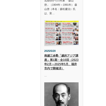
北陸ゆかりの作家 「森山
啓」（1904年～1991年） 森
山啓（本名：森松慶治）氏
は、富…
2025/5/20
南越三余塾「越的アジア講
座」第1期・全10回（2023
年2月～2025年5月、福井
市内で開催済）
…