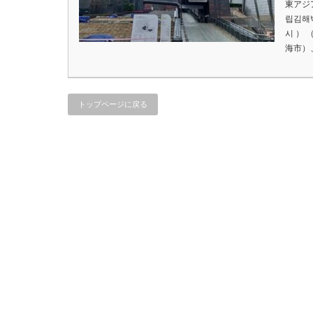
東アジ
립김해
시 ）
海市）
トップページに戻る