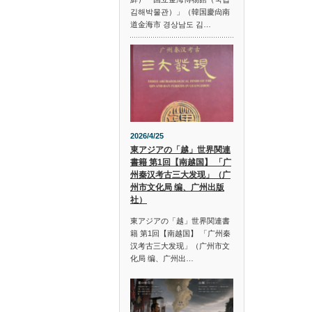
김해박물관）」（韓国慶尙南
道金海市 경상남도 김…
2026/4/25
東アジアの「越」世界関連
書籍 第1回【南越国】 「广
州秦汉考古三大发现」（广
州市文化局 编、广州出版
社）
東アジアの「越」世界関連書
籍 第1回【南越国】 「广州秦
汉考古三大发现」（广州市文
化局 编、广州出…