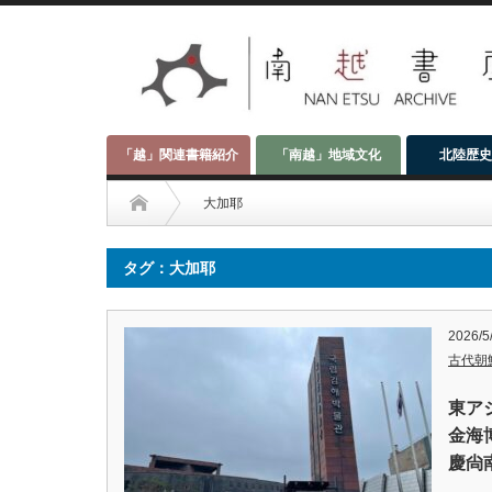
「越」関連書籍紹介
「南越」地域文化
北陸歴史
大加耶
タグ：大加耶
2026/5
古代朝
東ア
金海
慶尙