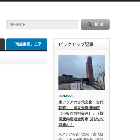
「南越書屋」主宰
ピックアップ記事
2026/5/25
東アジアの古代文化（古代
朝鮮）「国立金海博物館
（국립김해박물관）」（韓
国慶尙南道金海市 경상남도
김해시 ）
東アジアの古代文化（古代朝
鮮）「国立金海博物館（국립