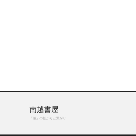
南越書屋
「越」の拡がりと繋がり