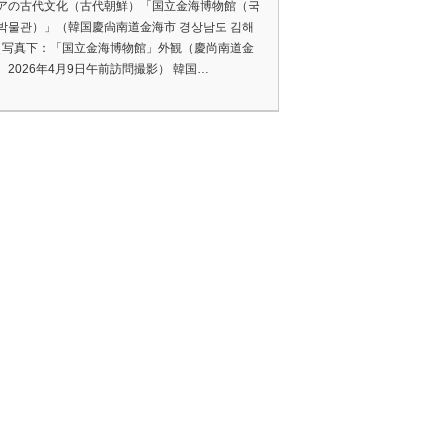
アの古代文化（古代朝鮮）「国立金海博物館（국
박물관）」（韓国慶尙南道金海市 경상남도 김해
 （写真下：「国立金海博物館」外観（慶尚南道金
、2026年4月9日午前訪問撮影） 韓国…