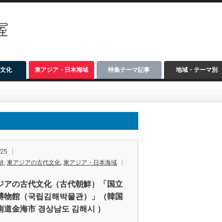
文化
東アジア・日本海域
特集テーマ記事
地域・テーマ別
/25
鮮
,
東アジアの古代文化
,
東アジア・日本海域
ジアの古代文化（古代朝鮮）「国立
博物館（국립김해박물관）」（韓国
南道金海市 경상남도 김해시 ）