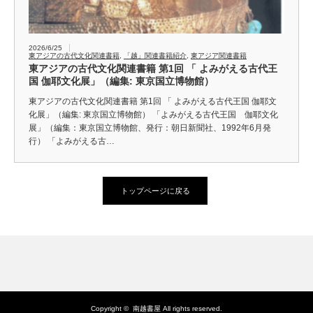
2026/6/25
東アジアの古代文化関連書籍
,
「越」関連書籍紹介
,
東アジア関連書籍
東アジアの古代文化関連書籍 第1回 「 よみがえる古代王
国 伽耶文化展」（編集: 東京国立博物館）
東アジアの古代文化関連書籍 第1回 「 よみがえる古代王国 伽耶文
化展」（編集: 東京国立博物館） 「よみがえる古代王国 伽耶文化
展」（編集：東京国立博物館、発行：朝日新聞社、1992年6月発
行） 「よみがえる古…
トップページに戻る
Copyright ©
南越書屋
All rights reserved.