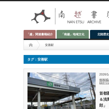
「越」関連書籍紹介
「南越」地域文化
北陸歴史
安善駅
タグ：安善駅
2026/1
他地域
ゆかり
首都
＆浅
郎」