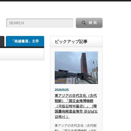
「南越書屋」主宰
ピックアップ記事
2026/5/25
東アジアの古代文化（古代
朝鮮）「国立金海博物館
（국립김해박물관）」（韓
国慶尙南道金海市 경상남도
김해시 ）
東アジアの古代文化（古代朝
鮮）「国立金海博物館（국립