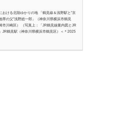
）
における北陸ゆかりの地 「鶴見線＆浅野駅と”京
地帯の父”浅野総一郎」（神奈川県横浜市鶴見
崎市川崎区） （写真上：「JR鶴見線案内図とJR
」JR鶴見駅（神奈川県横浜市鶴見区）＜＊2025