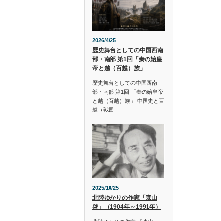
2026/4/25
歴史舞台としての中国西南
部・南部 第1回「秦の始皇
帝と越（百越）族」
歴史舞台としての中国西南
部・南部 第1回 「秦の始皇帝
と越（百越）族」 中国史と百
越（戦国…
2025/10/25
北陸ゆかりの作家「森山
啓」（1904年～1991年）