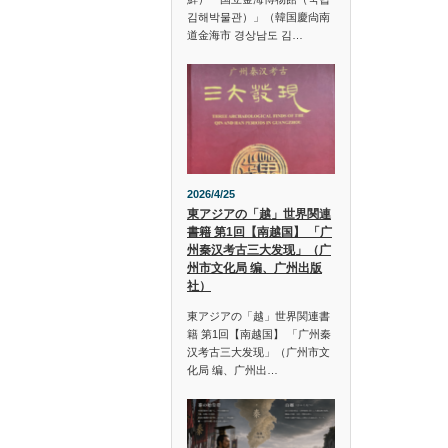
김해박물관）」（韓国慶尙南
道金海市 경상남도 김…
2026/4/25
東アジアの「越」世界関連
書籍 第1回【南越国】 「广
州秦汉考古三大发现」（广
州市文化局 编、广州出版
社）
東アジアの「越」世界関連書
籍 第1回【南越国】 「广州秦
汉考古三大发现」（广州市文
化局 编、广州出…