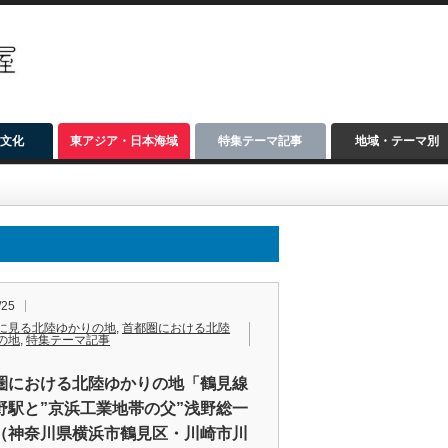
文化
東アジア・日本海域
特集テーマ記事
地域・テーマ別
/25
に見る北陸ゆかりの地
,
首都圏における北陸
の地
,
特集テーマ記事
圏における北陸ゆかりの地「鶴見線
野駅と”京浜工業地帯の父”浅野総一
（神奈川県横浜市鶴見区・川崎市川