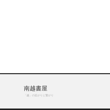
南越書屋
「越」の拡がりと繋がり