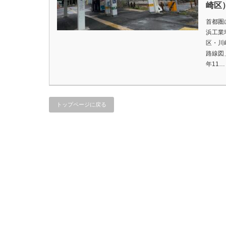
崎区
首都圏
浜工業
区・川
路線図
年11…
トップページに戻る