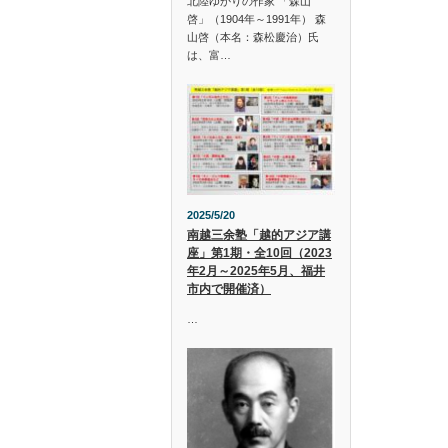
北陸ゆかりの作家 「森山
啓」（1904年～1991年） 森
山啓（本名：森松慶治）氏
は、富…
2025/5/20
南越三余塾「越的アジア講
座」第1期・全10回（2023
年2月～2025年5月、福井
市内で開催済）
…