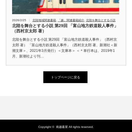
2026/2/25
北陸地域関連書籍
,
「越」関連書籍紹介
,
北陸を舞台とする小説
北陸を舞台とする小説 第29回 「富山地方鉄道殺人事件」
（西村京太郎 著）
北陸を舞台とする小説 第29回 「富山地方鉄道殺人事件」（西村京
太郎 著） 「富山地方鉄道殺人事件」（西村京太郎 著、新潮社＜新
潮文庫＞、2021年3月発行）＜文庫本＞ ＜＊単行本は、2019年1
月、新潮社より刊…
トップページに戻る
Copyright ©
南越書屋
All rights reserved.