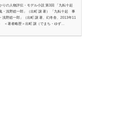
かりの人物評伝・モデル小説 第3回 「九転十起
鬼・浅野総一郎」（出町 譲 著） 「九転十起 事
・浅野総一郎」（出町 譲 著、幻冬舎、2013年11
） ＜著者略歴＞出町 譲（でまち・ゆず…