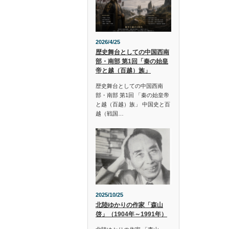
2026/4/25
歴史舞台としての中国西南
部・南部 第1回「秦の始皇
帝と越（百越）族」
歴史舞台としての中国西南
部・南部 第1回 「秦の始皇帝
と越（百越）族」 中国史と百
越（戦国…
2025/10/25
北陸ゆかりの作家「森山
啓」（1904年～1991年）