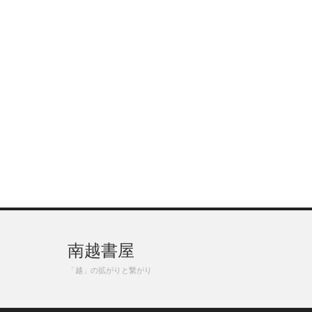
南越書屋
「越」の拡がりと繋がり