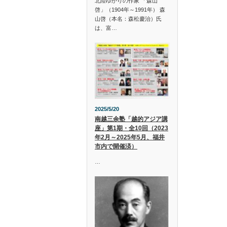
北陸ゆかりの作家 「森山
啓」（1904年～1991年） 森
山啓（本名：森松慶治）氏
は、富…
2025/5/20
南越三余塾「越的アジア講
座」第1期・全10回（2023
年2月～2025年5月、福井
市内で開催済）
…