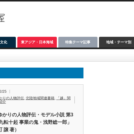
文化
東アジア・日本海域
特集テーマ記事
地域・テーマ別
2/25
かりの人物評伝
,
北陸地域関連書籍
,
「越」関
紹介
ゆかりの人物評伝・モデル小説 第3
「九転十起 事業の鬼・浅野総一郎」
 譲 著）