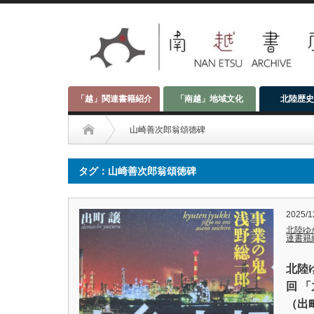
「越」関連書籍紹介
「南越」地域文化
北陸歴史
山崎善次郎翁頌徳碑
タグ：山崎善次郎翁頌徳碑
2025/1
北陸ゆ
連書籍
北陸
回 
（出町