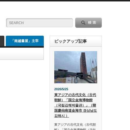
「南越書屋」主宰
ピックアップ記事
2026/5/25
東アジアの古代文化（古代
朝鮮）「国立金海博物館
（국립김해박물관）」（韓
国慶尙南道金海市 경상남도
김해시 ）
東アジアの古代文化（古代朝
鮮）「国立金海博物館（국립