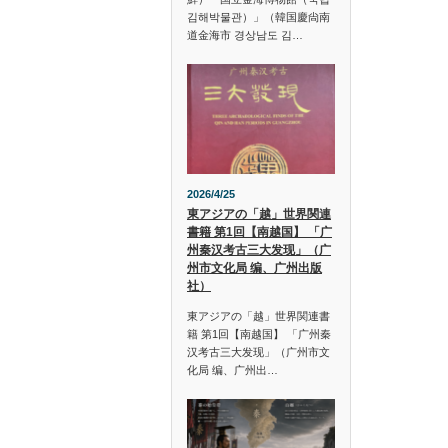
김해박물관）」（韓国慶尙南
道金海市 경상남도 김…
2026/4/25
東アジアの「越」世界関連
書籍 第1回【南越国】 「广
州秦汉考古三大发现」（广
州市文化局 编、广州出版
社）
東アジアの「越」世界関連書
籍 第1回【南越国】 「广州秦
汉考古三大发现」（广州市文
化局 编、广州出…