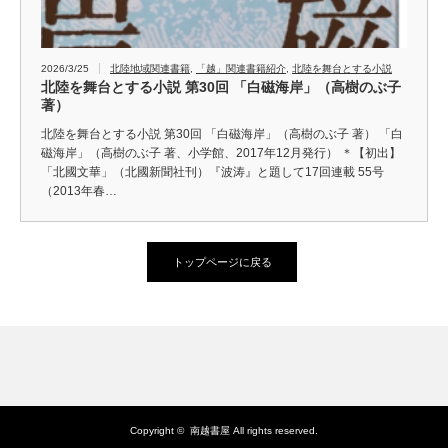
2026/3/25
北陸地域関連書籍
,
「越」関連書籍紹介
,
北陸を舞台とする小説
北陸を舞台とする小説 第30回 「白磁海岸」（高樹のぶ子
著）
北陸を舞台とする小説 第30回 「白磁海岸」（高樹のぶ子 著） 「白
磁海岸」（高樹のぶ子 著、小学館、2017年12月発行） ＊【初出】
「北國文華」（北國新聞社刊）『波涛』と題して17回連載 55号
（2013年春…
トップページに戻る
Copyright ©
南越書屋
All rights reserved.