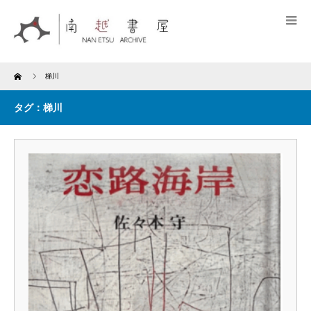
Home
梯川
タグ：梯川