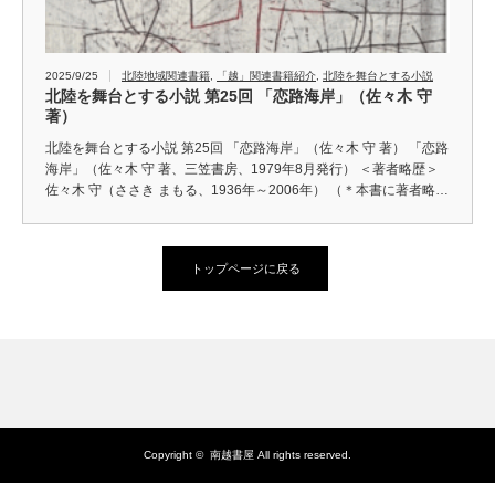
2025/9/25
北陸地域関連書籍
,
「越」関連書籍紹介
,
北陸を舞台とする小説
北陸を舞台とする小説 第25回 「恋路海岸」（佐々木 守
著）
北陸を舞台とする小説 第25回 「恋路海岸」（佐々木 守 著） 「恋路
海岸」（佐々木 守 著、三笠書房、1979年8月発行） ＜著者略歴＞
佐々木 守（ささき まもる、1936年～2006年） （＊本書に著者略…
トップページに戻る
Copyright ©
南越書屋
All rights reserved.