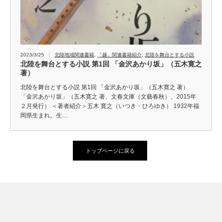
2023/3/25
北陸地域関連書籍
,
「越」関連書籍紹介
,
北陸を舞台とする小説
北陸を舞台とする小説 第1回 「金沢あかり坂」（五木寛之
著）
北陸を舞台とする小説 第1回 「金沢あかり坂」（五木寛之 著）
「金沢あかり坂」（五木寛之 著、文春文庫（文藝春秋）、2015年
２月発行） ＜著者紹介＞五木 寛之（いつき・ひろゆき） 1932年福
岡県生まれ。生…
トップページに戻る