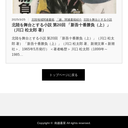
2025/3/25
北陸地域関連書籍
,
「越」関連書籍紹介
,
北陸を舞台とする小説
北陸を舞台とする小説 第20回 「新吾十番勝負（上）」
（川口 松太郎 著）
北陸を舞台とする小説 第20回 「新吾十番勝負（上）」（川口 松太
郎 著） 「新吾十番勝負（上）」（川口 松太郎 著、新潮文庫＜新潮
社＞、1965年5月発行） ＜著者略歴＞ 川口 松太郎（1899年～
1985…
トップページに戻る
Copyright ©
南越書屋
All rights reserved.