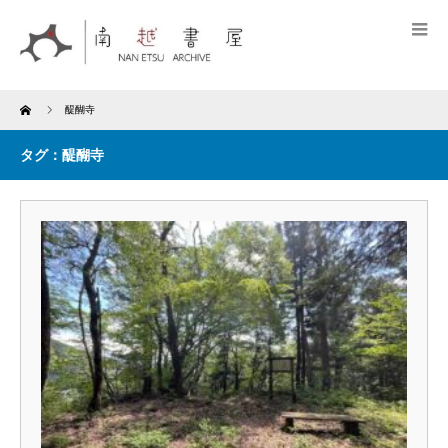
Home
醍醐寺
タグ：醍醐寺