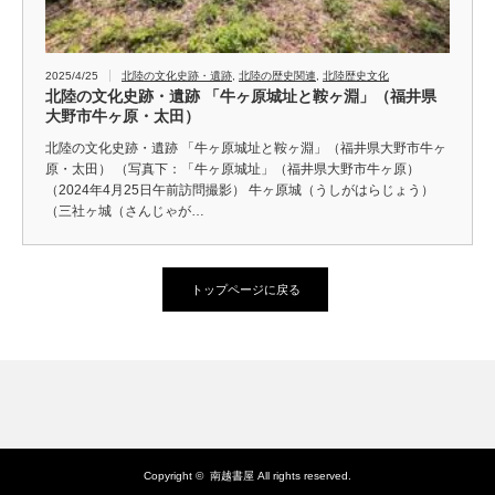
2025/4/25
北陸の文化史跡・遺跡
,
北陸の歴史関連
,
北陸歴史文化
北陸の文化史跡・遺跡 「牛ヶ原城址と鞍ヶ淵」（福井県
大野市牛ヶ原・太田）
北陸の文化史跡・遺跡 「牛ヶ原城址と鞍ヶ淵」（福井県大野市牛ヶ
原・太田） （写真下：「牛ヶ原城址」（福井県大野市牛ヶ原）
（2024年4月25日午前訪問撮影） 牛ヶ原城（うしがはらじょう）
（三社ヶ城（さんじゃが…
トップページに戻る
Copyright ©
南越書屋
All rights reserved.