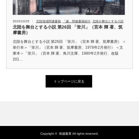
2025/10/25
北陸地域関連書籍
,
「越」関連書籍紹介
,
北陸を舞台とする小説
北陸を舞台とする小説 第26回 「蛍川」（宮本 輝 著、筑
摩書房）
北陸を舞台とする小説 第26回 「蛍川」（宮本 輝 著、筑摩書房） ＜
単行本＞「蛍川」（宮本 輝 著、筑摩書房、1978年2月発行） ＜文
庫本＞「蛍川」（宮本 輝 著、角川文庫、1980年2月発行、改版
201…
トップページに戻る
Copyright ©
南越書屋
All rights reserved.