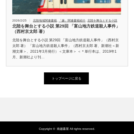
2026/2/25
北陸地域関連書籍
,
「越」関連書籍紹介
,
北陸を舞台とする小説
北陸を舞台とする小説 第29回 「富山地方鉄道殺人事件」
（西村京太郎 著）
北陸を舞台とする小説 第29回 「富山地方鉄道殺人事件」（西村京
太郎 著） 「富山地方鉄道殺人事件」（西村京太郎 著、新潮社＜新
潮文庫＞、2021年3月発行）＜文庫本＞ ＜＊単行本は、2019年1
月、新潮社より刊…
トップページに戻る
Copyright ©
南越書屋
All rights reserved.