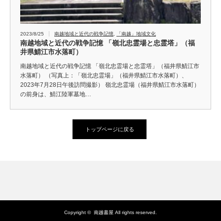
2023/8/25
南越地域と近代の戦争記憶
,
「南越」地域文化
南越地域と近代の戦争記憶 「嶺北忠霊場と忠霊塔」（福
井県鯖江市水落町）
南越地域と近代の戦争記憶 「嶺北忠霊場と忠霊塔」（福井県鯖江市
水落町） （写真上：「嶺北忠霊場」（福井県鯖江市水落町）、
2023年7月28日午後訪問撮影） 嶺北忠霊場（福井県鯖江市水落町）
の前身は、鯖江陸軍墓地…
トップページに戻る
Copyright ©
南越書屋
All rights reserved.