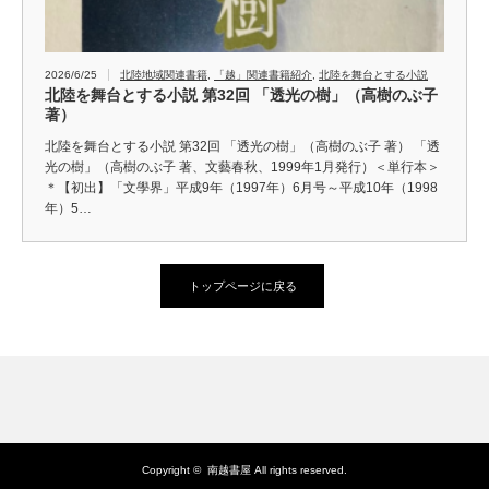
2026/6/25
北陸地域関連書籍
,
「越」関連書籍紹介
,
北陸を舞台とする小説
北陸を舞台とする小説 第32回 「透光の樹」（高樹のぶ子
著）
北陸を舞台とする小説 第32回 「透光の樹」（高樹のぶ子 著） 「透
光の樹」（高樹のぶ子 著、文藝春秋、1999年1月発行）＜単行本＞
＊【初出】「文學界」平成9年（1997年）6月号～平成10年（1998
年）5…
トップページに戻る
Copyright ©
南越書屋
All rights reserved.