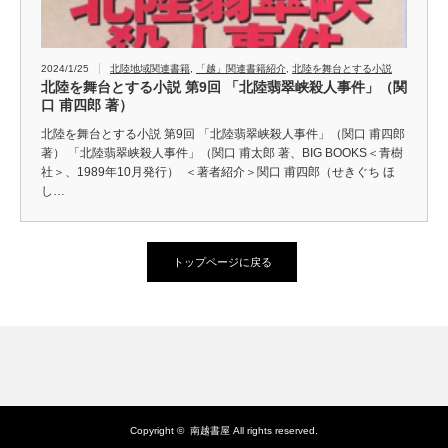
2024/1/25
北陸地域関連書籍
,
「越」関連書籍紹介
,
北陸を舞台とする小説
北陸を舞台とする小説 第9回 「北陸翡翠峡殺人事件」（関
口 甫四郎 著）
北陸を舞台とする小説 第9回 「北陸翡翠峡殺人事件」（関口 甫四郎
著） 「北陸翡翠峡殺人事件」（関口 甫太郎 著、BIG BOOKS＜青樹
社＞、1989年10月発行） ＜著者紹介＞関口 甫四郎（せきぐち ほ
し…
トップページに戻る
Copyright ©
南越書屋
All rights reserved.