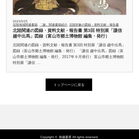
2023/5/25
北陸地域関連書籍
,
「越」関連書籍紹介
,
北陸対象の図録・資料文献・報告書
北陸関連の図録・資料文献・報告書 第3回 特別展「謙信
越中出馬」図録（富山市郷土博物館 編集・発行）
北陸関連の図録・資料文献・報告書 第3回 特別展「謙信 越中出馬」
図録（富山市郷土博物館 編集・発行） 「謙信 越中出馬」図録（富
山市郷土博物館 編集・発行、2017年９月発行） 富山市郷土博物館
特別展「謙信 …
トップページに戻る
Copyright ©
南越書屋
All rights reserved.