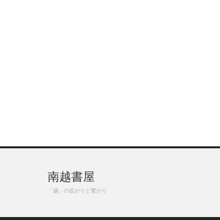
南越書屋
「越」の拡がりと繋がり