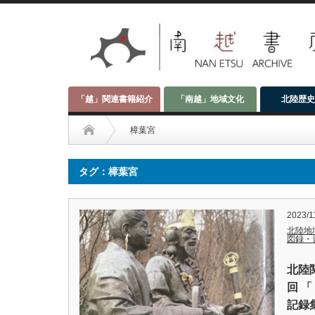
「越」関連書籍紹介
「南越」地域文化
北陸歴史
樟葉宮
タグ：樟葉宮
2023/1
北陸地
図録・
北陸
回 
記録