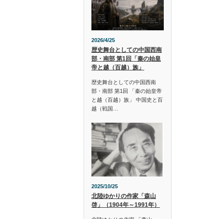
2026/4/25
歴史舞台としての中国西南
部・南部 第1回「秦の始皇
帝と越（百越）族」
歴史舞台としての中国西南
部・南部 第1回 「秦の始皇帝
と越（百越）族」 中国史と百
越（戦国…
2025/10/25
北陸ゆかりの作家「森山
啓」（1904年～1991年）