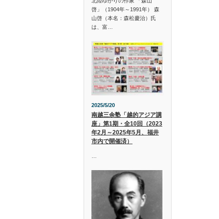
北陸ゆかりの作家 「森山
啓」（1904年～1991年） 森
山啓（本名：森松慶治）氏
は、富…
2025/5/20
南越三余塾「越的アジア講
座」第1期・全10回（2023
年2月～2025年5月、福井
市内で開催済）
…