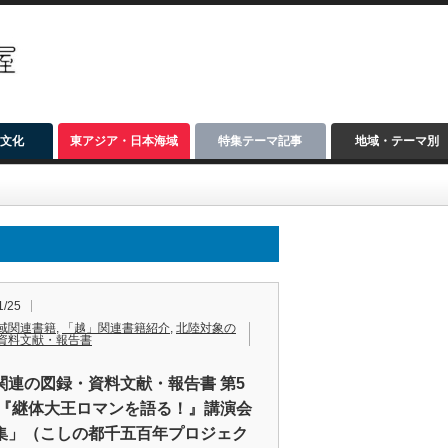
文化
東アジア・日本海域
特集テーマ記事
地域・テーマ別
1/25
域関連書籍
,
「越」関連書籍紹介
,
北陸対象の
資料文献・報告書
関連の図録・資料文献・報告書 第5
「『継体大王ロマンを語る！』講演会
集」（こしの都千五百年プロジェク