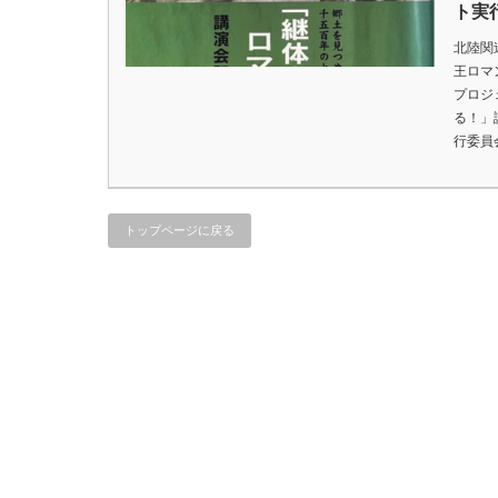
ト実
北陸関
王ロマ
プロジ
る！」
行委員
トップページに戻る