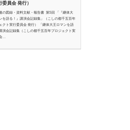
行委員会 発行）
連の図録・資料文献・報告書 第5回 「『継体大
ンを語る！』講演会記録集」（こしの都千五百年
ェクト実行委員会 発行） 「継体大王ロマンを語
講演会記録集（こしの都千五百年プロジェクト実
会…