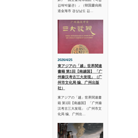
김해박물관）」（韓国慶尙南
道金海市 경상남도 김…
2026/4/25
東アジアの「越」世界関連
書籍 第1回【南越国】 「广
州秦汉考古三大发现」（广
州市文化局 编、广州出版
社）
東アジアの「越」世界関連書
籍 第1回【南越国】 「广州秦
汉考古三大发现」（广州市文
化局 编、广州出…