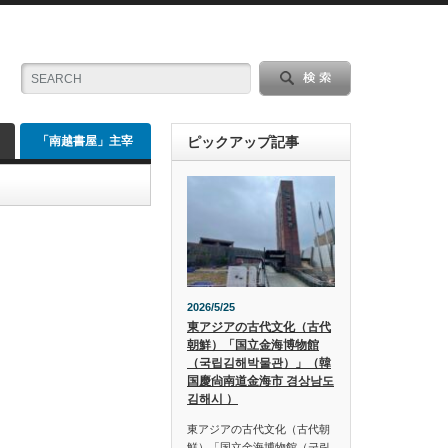
「南越書屋」主宰
ピックアップ記事
2026/5/25
東アジアの古代文化（古代
朝鮮）「国立金海博物館
（국립김해박물관）」（韓
国慶尙南道金海市 경상남도
김해시 ）
東アジアの古代文化（古代朝
鮮）「国立金海博物館（국립