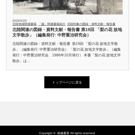
2026/5/25
北陸地域関連書籍
,
「越」関連書籍紹介
,
北陸対象の図録・資料文献・報告書
北陸関連の図録・資料文献・報告書 第19回 「梨の花 故地
文学散歩」（編集発行: 中野重治研究会）
北陸関連の図録・資料文献・報告書 第19回 「梨の花 故地文学散
歩」（編集発行: 中野重治研究会） 「梨の花 故地文学散歩」（編集
発行：中野重治研究会、1986年10月発行） 本書「梨の花 故地文学
散歩」は…
トップページに戻る
Copyright ©
南越書屋
All rights reserved.