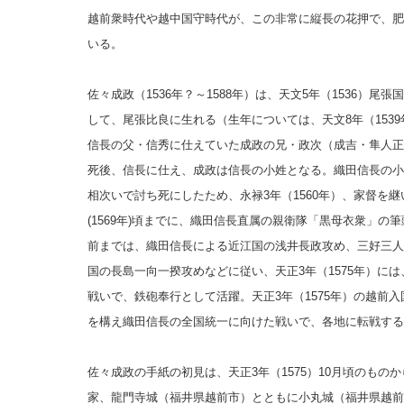
越前衆時代や越中国守時代が、この非常に縦長の花押で、肥
いる。
佐々成政（1536年？～1588年）は、天文5年（1536）
して、尾張比良に生れる（生年については、天文8年（1539
信長の父・信秀に仕えていた成政の兄・政次（成吉・隼人正）
死後、信長に仕え、成政は信長の小姓となる。織田信長の小
相次いで討ち死にしたため、永禄3年（1560年）、家督を
(1569年)頃まで
に、織田信長直属の親衛隊「黒母衣衆」の筆頭
前までは、
織田信長による近江国の浅井長政攻め、三好三人
国の長島一向一揆攻めなどに従い、天正3年（1575年）に
戦いで、鉄砲奉行として活躍。
天正3年（1575年）の越
を構え織田信長の全国統一に向けた戦いで、各地に転戦する
佐々成政の手紙の初見は、天正3年（1575）10月頃のもの
家、龍門寺城（福井県越前市）とともに小丸城（福井県越前