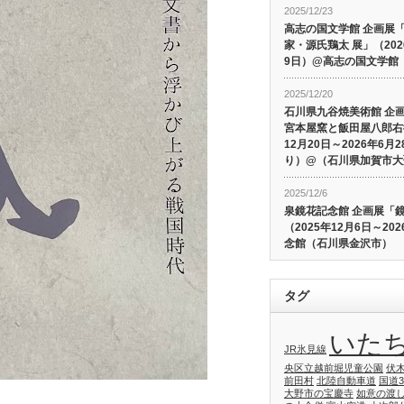
2025/12/23
高志の国文学館 企画展
家・源氏鶏太 展」（202
9日）@高志の国文学館
2025/12/20
石川県九谷焼美術館 企
宮本屋窯と飯田屋八郎右
12月20日～2026年6
り）@（石川県加賀市大
2025/12/6
泉鏡花記念館 企画展「
（2025年12月6日～20
念館（石川県金沢市）
タグ
いた
JR氷見線
央区立越前堀児童公園
伏
前田村
北陸自動車道
国道3
大野市の宝慶寺
如意の渡