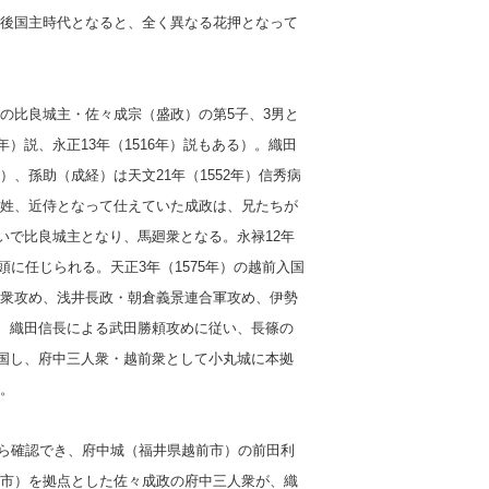
後国主時代となると、全く異なる花押となって
尾張国の比良城主・佐々成宗（盛政）の第5子、3男
と
年）説、永正13年（1516年）説もある）。
織田
、孫助（成経）は天文21年（1552年）信秀病
姓、近侍となって仕えていた成政は、兄たちが
継いで比良城主となり、馬廻衆となる。永禄12年
に任じられる。天正3年（1575年）の越前入国
衆攻め、浅井長政・朝倉義景連合軍攻め、伊勢
は、織田信長による武田勝頼攻めに従い、長篠の
前入国し、府中三人衆・越前衆として小丸城に本拠
。
から確認でき、
府中城（福井県越前市）の前田利
市）を拠点とした佐々成政の府中三人衆が、織