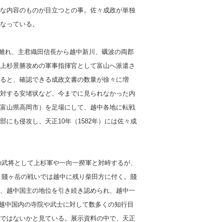
な内容のものが目立つとの事。佐々成政が単独
なっている。
から離れ、主君織田信長から越中新川、礪波の両郡
上杉景勝攻めの軍事指揮官として富山へ派遣さ
ると、確認できる成政文書の数量が徐々に増
対する安堵状など、今までに見られなかった内
富山県高岡市）を足場にして、越中各地に転戦
にも侵攻し、天正10年（1582年）には佐々成
方の武将として上杉軍や一向一揆軍と対峙するが、
年）賤ヶ岳の戦いでは越中に残り柴田方に付く。賤
、越中国主の地位を引き続き認められ、越中一
月に越中国内の寺院や武士に対して数多くの知行目
ではないかと見ている。展示資料の中で、天正