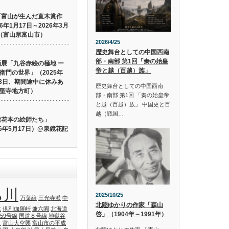
「富山が生んだ直木賞作
6年1月17日～2026年3月
（富山県富山市）
2026/4/25
歴史舞台としての中国西南
部・南部 第1回「秦の始皇
画展「九谷赤絵の極地 ー
帝と越（百越）族」
衛門の世界」（2025年
月28日、期間途中に休みあ
歴史舞台としての中国西南
聖寺地方町）
部・南部 第1回 「秦の始皇帝
と越（百越）族」 中国史と百
越（戦国…
鏡花本の絵師たち」
26年5月17日）@泉鏡花記
ち川
2025/10/25
万葉線
三光寺派
中
北陸ゆかりの作家「森山
木
倶利伽羅峠
兼六園
北海道
啓」（1904年～1991年）
59号線
国道８号線
地獄谷
し
富山大空襲
富山市の平成