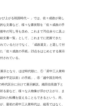
かび上がる戦国時代～ 」では、佐々成政が発し
的な文書など、様々な書状類を「佐々成政の手
後年の写し等も含め、これまで70点余りに及ぶ
給文書一覧」として、これまでに把握できた
されているだけでなく、「成政遺文」と題して付
た「佐々成政の手紙」23点をはじめとする展示
付されている。
物展示となり、ほぼ時代順に、①「府中三人衆時
越中平定以前）の手紙」、④「越中国主時代
の時代区分に分けて展示解説。織田信長旗下と
祈る姿など、様々な人物像が浮かび上がり、ま
訪れた転機を捉えることもできるという。尚、
が、最初の府中三人衆時代は、縦長ではなく、