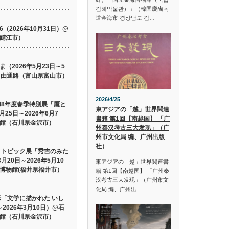
김해박물관）」（韓国慶尙南
道金海市 경상남도 김…
026（2026年10月31日）@
鯖江市）
やま（2026年5月23日～5
自由通路（富山県富山市）
2026/4/25
和8年度春季特別展「鷹と
東アジアの「越」世界関連
25日～2026年6月7
書籍 第1回【南越国】 「广
館（石川県金沢市）
州秦汉考古三大发现」（广
州市文化局 编、广州出版
社）
 トピック展「秀吉のみた
月20日～2026年5月10
東アジアの「越」世界関連書
博物館(福井県福井市）
籍 第1回【南越国】 「广州秦
汉考古三大发现」（广州市文
化局 编、广州出…
示「文学に描かれた いし
～2026年3月10日）@石
館（石川県金沢市）