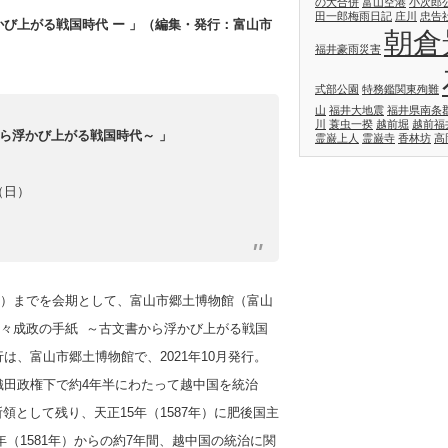
の大合併
富山空港
小次郎
田一郎梅雨日記
庄川
忠告
び上がる戦国時代 ー 」（編集・発行：富山市
朝倉
福井豪雨災害
式部公園
特務鑑関東殉難
山
福井大地震
福井県南条
川
蓑虫一揆
越前堀
越前福
ら浮かび上がる戦国時代～ 」
霊巌上人
霊巌寺
香林坊
高
（日）
日（日）までを会期として、富山市郷土博物館（富山
々成政の手紙 ～古文書から浮かび上がる戦国
は、富山市郷土博物館で、2021年10月発行。
、織田政権下で約4年半にわたって越中国を統治
領として残り、天正15年（1587年）に肥後国主
（1581年）からの約7年間、越中国の統治に関