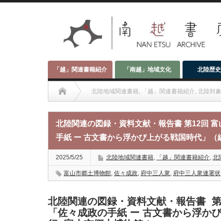
「越」関連書籍紹介
「南越」地域文化
北陸歴史
北陸地域関連書籍
,
「越」関連書籍紹介
,
北陸対
北陸関連の図録・資料文献・報告書 第12回 富山市郷土博物
北陸関連の図録・資料文献・報告書 第12回 
手紙 ー 古文書から浮かび上がる戦国時代」（編
2025/5/25
北陸地域関連書籍
,
「越」関連書籍紹介
,
北
富山市郷土博物館
,
佐々成政
,
府中三人衆
,
府中三人衆連署状
北陸関連の図録・資料文献・報告書 第
「佐々成政の手紙 ー 古文書から浮か