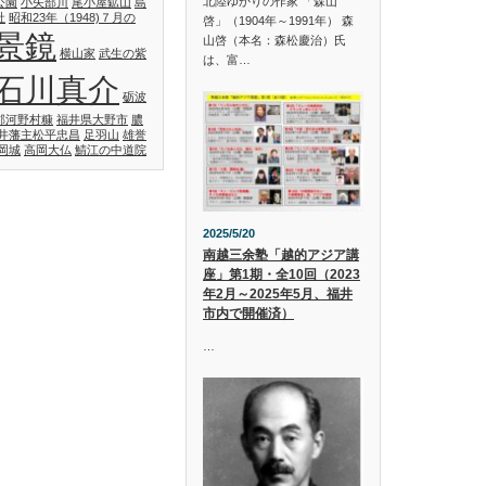
北陸ゆかりの作家 「森山
公園
小矢部川
尾小屋鉱山
島
社
昭和23年（1948)７月の
啓」（1904年～1991年） 森
景鏡
山啓（本名：森松慶治）氏
横山家
武生の紫
は、富…
石川真介
砺波
郡河野村糠
福井県大野市
膿
井藩主松平忠昌
足羽山
雄誉
岡城
高岡大仏
鯖江の中道院
2025/5/20
南越三余塾「越的アジア講
座」第1期・全10回（2023
年2月～2025年5月、福井
市内で開催済）
…