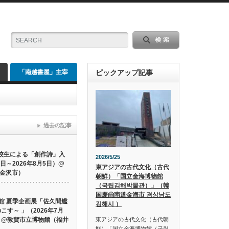
「南越書屋」主宰
ピックアップ記事
市郷土博物館 ）
過去の記事
高校生による「創作詩」入
2026/5/25
5日～2026年8月5日）@
東アジアの古代文化（古代
金沢市）
朝鮮）「国立金海博物館
（국립김해박물관）」（韓
国慶尙南道金海市 경상남도
館 夏季企画展「佐久間艦
김해시 ）
こす～ 」（2026年7月
東アジアの古代文化（古代朝
6日）@敦賀市立博物館（福井
鮮）「国立金海博物館（국립