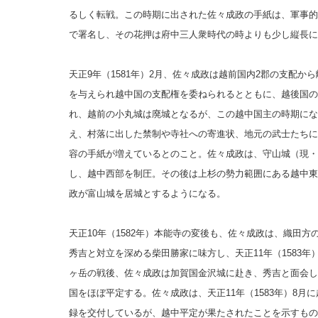
るしく転戦。この時期に出された佐々成政の手紙は、軍事的
で署名し、その花押は府中三人衆時代の時よりも少し縦長に
天正9年（1581年）2月、佐々成政は越前国内2郡の支配
を与えられ越中国の支配権を委ねられるとともに、越後国の
れ、越前の小丸城は廃城となるが、この越中国主の時期にな
え、村落に出した禁制や寺社への寄進状、地元の武士たちに
容の手紙が増えているとのこと
。佐々成政は、守山城（現・
し、越中西部を制圧。その後は上杉の勢力範囲にある越中東部
政が富山城を居城とするようになる。
天正10年（1582年）本能寺の変後も、佐々成政は、織田
秀吉と対立を深める柴田勝家に味方し、天正11年（1583
ヶ岳の戦後、佐々成政は加賀国金沢城に赴き、秀吉と面会し
国をほぼ平定する。佐々成政は、天正11年（1583年）8
録を交付しているが、越中平定が果たされたことを示すもの