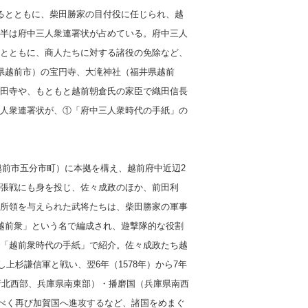
るとともに、柴田勝家の目付役に任じられ、越
半は府中三人衆連署状が占めている。府中三人
とともに、商人たちに対する諸役の免除など、
県越前市）の宝円寺、大滝神社（福井県越前
田寺や、もともと越前朝倉氏の家臣で織田信長
人衆連署状が、①「府中三人衆時代の手紙」の
県越前市五分市町）に本拠を構え、越前府中近辺2
張戦にも身を投じ、佐々成政のほか、前田利
所領を与えられた武将たちは、柴田勝家の軍事
越前衆」という名で編成され、遊撃隊的な役割
「越前衆時代の手紙」で紹介。佐々成政たち越
し上杉謙信軍と戦い、翌6年（1578年）から7年
府北西部、兵庫県南東部）・播磨国（兵庫県南西
すべく再び加賀国へ進攻するなど、諸国をめまぐ