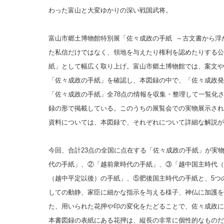
わった富山と大変ゆかりの深い戦国武将。
富山市郷土博物館特別展「佐々成政の手紙 ～古文書から浮
た私信だけではなく、領地を与えたり権利を認めたりする公
紙」として幅広く取り上げ。
富山市郷土博物館では、案文や
「佐々成政の手紙」を確認し、本図録の中で、「佐々成政発
「佐々成政の手紙」全78点の情報を収集・整理して一覧化
録の形で掲載している。このうちの展覧会での実物展示され
資料については、本図録で、それぞれについて詳細な解説
が
今回、合計23点の全国に点在する「佐々成政の手紙」が実
代の手紙」、②「越前衆時代の手紙」、③「越中国主時代（
（越中平定以後）の手紙」、⑤肥後国主時代の手紙と、5つ
しての動静、家臣に細かな指示を与える様子、神仏に加護を
た、用いられた花押や印の変化をたどることで、佐々成政に
本書図録の表紙にある花押は、縦長の非常に個性的なものだ