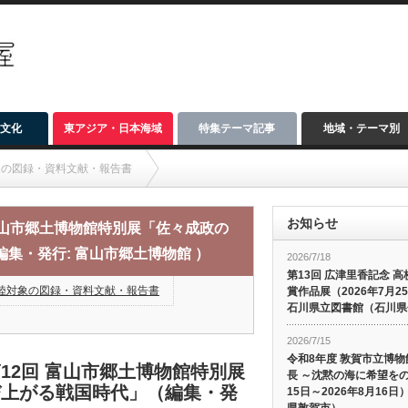
文化
東アジア・日本海域
特集テーマ記事
地域・テーマ別
象の図録・資料文献・報告書
館特別展「佐々成政の手紙 ー 古文書から浮かび上がる戦国時代」（編集・発行: 富山
お知らせ
富山市郷土博物館特別展「佐々成政の
集・発行: 富山市郷土博物館 ）
2026/7/18
第13回 広津里香記念 
陸対象の図録・資料文献・報告書
賞作品展（2026年7月2
石川県立図書館（石川県
2026/7/15
令和8年度 敦賀市立博物
12回 富山市郷土博物館特別展
長 ～沈黙の海に希望をの
び上がる戦国時代」（編集・発
15日～2026年8月1