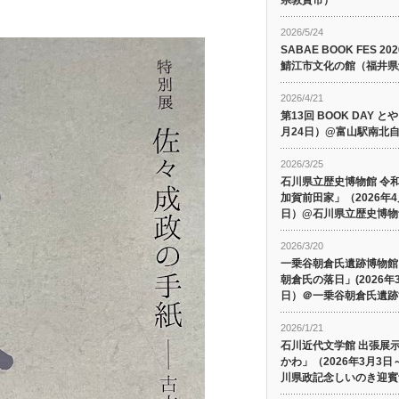
県敦賀市）
2026/5/24
SABAE BOOK FES 2
鯖江市文化の館（福井県
2026/4/21
第13回 BOOK DAY と
月24日）@富山駅南北
2026/3/25
石川県立歴史博物館 令
加賀前田家」（2026年4月
日）@石川県立歴史博物
2026/3/20
一乗谷朝倉氏遺跡博物館
朝倉氏の落日」(2026年3
日）＠一乗谷朝倉氏遺跡
2026/1/21
石川近代文学館 出張展
かわ」（2026年3月3日
川県政記念しいのき迎賓