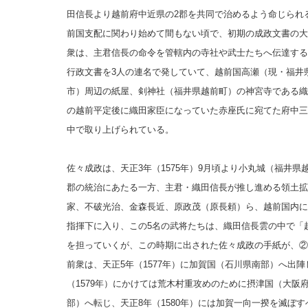
田信長より越前府中近県の2郡を共同で治めるよう命じられ
前国支配に関わり始めて間もない頃で、初期の成政文書の大
衆は、主君信長の命令を管轄内の寺社や武士たちへ伝達する
行政文書を3人の連名で発していて、越前国高瀬（現・福井
市）周辺の紙屋、剣神社（福井県越前町）の神宮寺である織
の越前平定後に織田家臣になっていた赤座氏に宛てた府中三
中で取り上げられている。
佐々成政は、天正3年（1575年）9月頃より小丸城（福井
郡の統治にあたる一方、主君・織田信長が推し進める領土拡
家、不破光治、金森長近、原政茂（原長頼）ら、越前国内に
指揮下に入り、この5名の武将たちは、織田信長雲の中で「
を担っていくが、この時期に出された佐々成政の手紙が、
②
前衆は、天正5年（1577年）に加賀国（石川県南部）へ出陣
（1579年）にかけては荒木村重攻めのために摂津国（大阪
部）へ転じ、天正8年（1580年）には加賀一向一揆を滅ぼ