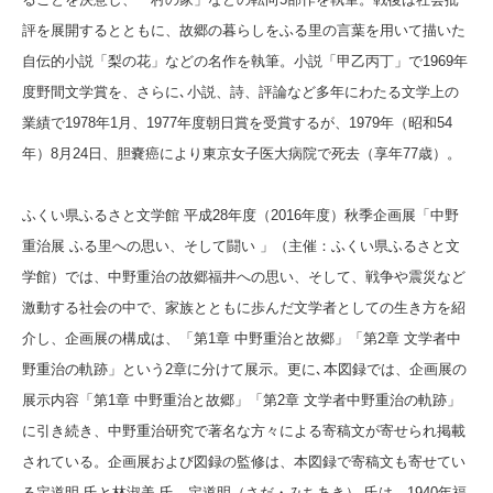
評を展開するとともに、故郷の暮らしをふる里の言葉を用いて描いた
自伝的小説「梨の花」などの名作を執筆。小説「甲乙丙丁」で1969年
度野間文学賞を、さらに､小説、詩、評論など多年にわたる文学上の
業績で1978年1月、1977年度朝日賞を受賞するが、1979年（昭和54
年）8月24日、胆嚢癌により東京女子医大病院で死去（享年77歳）。
ふくい県ふるさと文学館 平成28年度（2016年度）秋季企画展「中野
重治展 ふる里への思い、そして闘い 」（主催：ふくい県ふるさと文
学館）では、中野重治の故郷福井への思い、そして、戦争や震災など
激動する社会の中で、家族とともに歩んだ文学者としての生き方を紹
介し、企画展の構成は、「第1章 中野重治と故郷」「第2章 文学者中
野重治の軌跡」という2章に分けて展示。更に､本図録では、企画展の
展示内容「第1章 中野重治と故郷」「第2章 文学者中野重治の軌跡」
に引き続き、中野重治研究で著名な方々による寄稿文が寄せられ掲載
されている。企画展および図録の監修は、本図録で寄稿文も寄せてい
る定道明 氏と林淑美 氏。定道明（さだ・みちあき） 氏は、1940年福