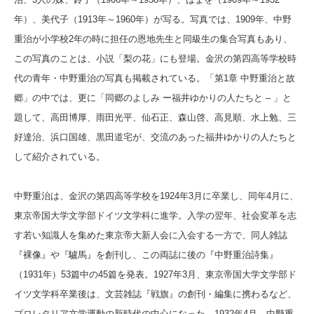
年）、美代子（1913年～1960年）が写る。写真では、1909年、中野
重治が小学校2年の時に担任の恩地先生と同級生の集合写真もあり、
この写真のことは、小説「梨の花」にも登場。金沢の第四高等学校時
代の青年・中野重治の写真も掲載されている。「第1章 中野重治と故
郷」の中では、更に「同郷のよしみ ー福井ゆかりの人たちと – 」と
題して、高田博厚、雨田光平、仙石正、森山啓、高見順、水上勉、三
好達治、浜口国雄、黒田道宅が、交流のあった福井ゆかりの人たちと
して紹介されている。
中野重治は、金沢の第四高等学校を1924年3月に卒業し、同年4月に、
東京帝国大学文学部ドイツ文学科に進学。入学の翌年、社会変革を志
す若い知識人を集めた東京帝大新人会に入会する一方で、同人雑誌
『裸像』や『驢馬』を創刊し、この両誌に後の『中野重治詩集』
（1931年）53篇中の45篇を発表。1927年3月、東京帝国大学文学部ド
イツ文学科卒業後は、文芸雑誌
『戦旗』の創刊・編集に携わるなど、
プロレタリア文学運動の新時代の中心になった。1932年4月、中野重