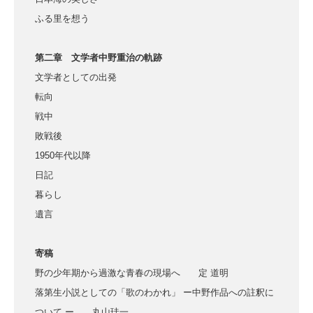
ふる里を想う
第二章 文学者中野重治の軌跡
文学者としての出発
転向
戦中
敗戦後
1950年代以降
日記
暮らし
遺言
寄稿
野の少年期から過激な青春の現場へ 定 道明
落第生小説としての「歌のわかれ」 ー中野作品への註釈に
ついて ー 丸山珪一