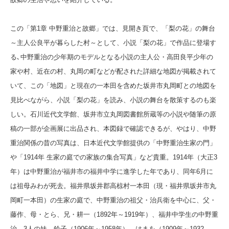
この「第1章 中野重治と故郷」では、見開き頁で、「梨の花」の舞台
～主人公良平が暮らした村～として、小説「梨の花」で作品に登場す
る､中野重治の少年期のモデルとなる小説の主人公・高田良平少年の
家や村、近在の村、丸岡の町などが配された詳細な地図が掲載されて
いて、この「地図」と現在の一本田を含めた坂井市丸岡町との地図を
見比べながら、小説「梨の花」を読み、小説の舞台を散策するのも楽
しい。石川近代文学館、坂井市立丸岡図書館所蔵等の小説や随筆の原
稿の一部が企画展に出品され、本図録で確認できるが、やはり、中野
重治関係の昔の
写真は、日本近代文学館提供の「中野重治生家の門」
や「1914年 生家の庭での家族の集合写真」など貴重。1914年（大正3
年）は中野重治が福井市の福井中学に進学した年であり、同年6月に
は祖母みわが死去。福井県坂井郡高椋村一本田（現・福井県坂井市丸
岡町一本田）の生家の庭で、中野重治の祖父・治兵衛を中心に、父・
藤作、母・とら、兄・耕一（1892年～1919年）、福井中学生の中野重
治、3人の妹、鈴子（1906年～1958年）、はまを（1909年～1932