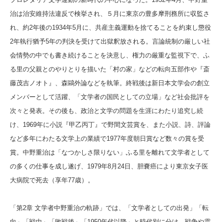
治は治安維持法違反で検挙され、５月に東京の豊多摩刑務所に収監さ
れ、約2年後の1934年5月に、
共産主義運動を捨てることを約束し懲役
2年執行猶予5年の判決を受けて出獄釈放される。言論統制の厳しい社
会情勢の中でも書き続けることを決意し、権力の厳重な監視下で、ふ
る里の父親とのやりとりを描いた「村の家」などの転向五部作や『斎
藤茂吉ノオト』、森鷗外論などを執筆。
終戦後は新日本文学会の創立
メンバーとして活躍、「文学者の国民としての立場」など社会批評を
次々と発表。その後も、政治と文学の問題を生涯にわたり追究し続
け、1969年に小説『甲乙丙丁』で野間文芸賞を、また小説、詩、評論
など多年にわたる文学上の業績で1977年度朝日賞など数々の賞を受
賞。
中野重治は「なつかしさ限りない」ふる里を離れて文学者として
の多くの仕事を成し遂げ、1979年8月24日、胆嚢癌により東京女子医
大病院で死去（享年77歳）。
「第2章 文学者中野重治の軌跡」では、「文学者としての出発」「転
向」「戦中」「敗戦後」「1950年代以降」と時代別に分け。戦争や震