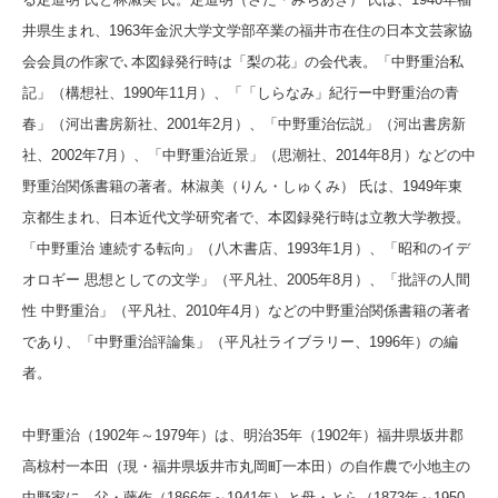
井県生まれ、1963年金沢大学文学部卒業の福井市在住の日本文芸家協
会会員の作家で､本図録発行時は「梨の花」の会代表。「中野重治私
記」（構想社、1990年11月）、「「しらなみ」紀行ー中野重治の青
春」（河出書房新社、2001年2月）、「中野重治伝説」（河出書房新
社、2002年7月）、「中野重治近景」（思潮社、2014年8月）などの中
野重治関係書籍の著者。林淑美（りん・しゅくみ） 氏は、1949年東
京都生まれ、日本近代文学研究者で、本図録発行時は立教大学教授。
「中野重治 連続する転向」（八木書店、1993年1月）、「昭和のイデ
オロギー 思想としての文学」（平凡社、2005年8月）、「批評の人間
性 中野重治」（平凡社、2010年4月）などの中野重治関係書籍の著者
であり、「中野重治評論集」（平凡社ライブラリー、1996年）の編
者。
中野重治（1902年～1979年）は、明治35年（1902年）福井県坂井郡
高椋村一本田（現・福井県坂井市丸岡町一本田）の自作農で小地主の
中野家に、父・藤作（1866年～1941年）と母・とら（1873年～1950