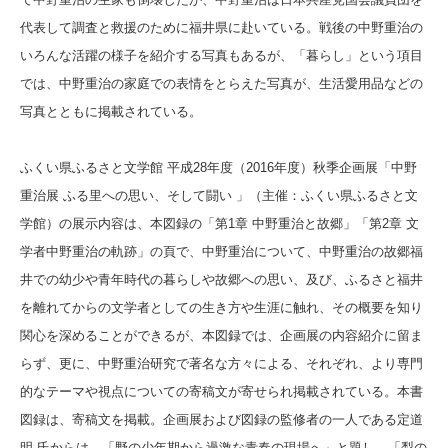
代表して調査と救援のために福井県に赴いている。戦後の中野重治の
いろんな活躍の様子を紹介する写真もあるが、「暮らし」という項目
では、中野重治の家庭での表情をとらえた写真が、生活愛用品などの
写真とともに掲載されている。
ふくい県ふるさと文学館 平成28年度（2016年度）秋季企画展「中野
重治展 ふる里への思い、そして闘い 」（主催：ふくい県ふるさと文
学館）の展示内容は、本図録の「第1章 中野重治と故郷」「第2章 文
学者中野重治の軌跡」の頁で、中野重治について、中野重治の故郷福
井での幼少や青年時代の
暮らしや故郷への思い、及び、ふるさと福井
を離れてからの文学者としての生き方や生涯に触れ、その概要を知り
関心を深めることができるが、本図録では、企画展の内容紹介に留ま
らず、更に、中野重治研究で著名な方々による、それぞれ、より専門
的なテーマや視点についての寄稿文が寄せられ掲載されている。本書
図録は、寄稿文を掲載。企画展および図録の監修者の一人である定道
明 氏からは、「野の少年期から過激な青春の現場へ」と題し、「梨の