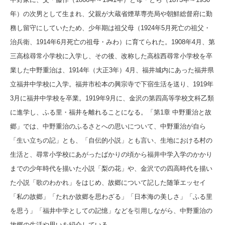
年）の次男として生まれ、父親が大蔵省煙草専売局や朝鮮総督府に勤
務し留守にしていたため、少年期は祖父母（1924年5月死亡の祖父・
治兵衛、1914年6月死亡の祖母・みわ）に育てられた。1908年4月、第
三高椋尋常小学校に入学し、その後、改称した高椋西尋常小学校を卒
業した中野重治は、1914年（大正3年）4月、福井城内にあった福井県
立福井中学校に入学。福井市松本の興宗寺で下宿生活を送り、1919年
3月に福井中学校を卒業。1919年9月に、金沢の第四高等学校文科乙類
に進学し、ふる里・福井を離れることになる。「第1章 中野重治と故
郷」では、中野重治のふるさとへの思いについて、中野重治が自ら
「生い立ちの記」とも、「自伝的小説」とも言い、生地における村の
生活と、尋常小学校にあがったばかりの頃から福井中学入学のかかり
までの少年時代を描いた小説「梨の花」や、金沢での四高時代を描い
た小説「歌のわかれ」をはじめ、故郷について記した随筆エッセイ
「私の故郷」「たれか故郷を思わざる」「日本海の美しさ」「ふる里
を思う」「福井中学としての記憶」などを引用しながら、中野重治の
故郷の生活や思いを紹介している。