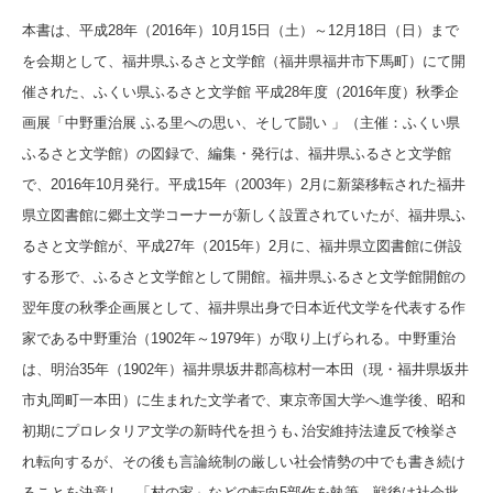
本書は、平成28年（2016年）10月15日（土）～12月18日（日）まで
を会期として、福井県ふるさと文学館（福井県福井市下馬町）にて開
催された、ふくい県ふるさと文学館 平成28年度（2016年度）秋季企
画展「中野重治展 ふる里への思い、そして闘い 」（主催：ふくい県
ふるさと文学館）の図録で、編集・発行は、福井県ふるさと文学館
で、2016年10月発行。平成15年（2003年）2月に新築移転された福井
県立図書館に郷土文学コーナーが新しく設置されていたが、福井県ふ
るさと文学館が、平成27年（2015年）2月に、福井県立図書館に併設
する形で、ふるさと文学館として開館。福井県ふるさと文学館開館の
翌年度の秋季企画展として、福井県出身で日本近代文学を代表する作
家である中野重治（1902年～1979年）が取り上げられる。中野重治
は、明治35年（1902年）福井県坂井郡高椋村一本田（現・福井県坂井
市丸岡町一本田）に生まれた文学者で、東京帝国大学へ進学後、昭和
初期にプロレタリア文学の新時代を担うも､治安維持法違反で検挙さ
れ転向するが、その後も言論統制の厳しい社会情勢の中でも書き続け
ることを決意し、「村の家」などの転向5部作を執筆。戦後は社会批