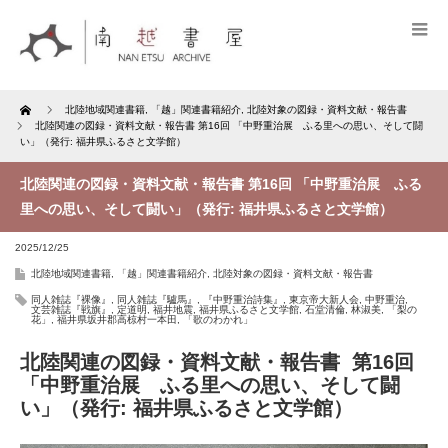
Home
北陸地域関連書籍
,
「越」関連書籍紹介
,
北陸対象の図録・資料文献・報告書
北陸関連の図録・資料文献・報告書 第16回 「中野重治展 ふる里への思い、そして闘
い」（発行: 福井県ふるさと文学館）
北陸関連の図録・資料文献・報告書 第16回 「中野重治展 ふる
里への思い、そして闘い」（発行: 福井県ふるさと文学館）
2025/12/25
北陸地域関連書籍
,
「越」関連書籍紹介
,
北陸対象の図録・資料文献・報告書
同人雑誌『裸像』
,
同人雑誌『驢馬』
,
『中野重治詩集』
,
東京帝大新人会
,
中野重治
,
文芸雑誌『戦旗』
,
定道明
,
福井地震
,
福井県ふるさと文学館
,
石堂清倫
,
林淑美
,
「梨の
花」
,
福井県坂井郡高椋村一本田
,
「歌のわかれ」
北陸関連の図録・資料文献・報告書 第16回
「中野重治展 ふる里への思い、そして闘
い」（発行: 福井県ふるさと文学館）