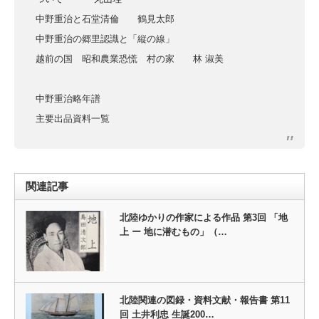
中野重治と石堂清倫 鶴見太郎
中野重治の郷里認識と「縦の線」
越前の国 昭和農業恐慌 村の家 林 淑美
中野重治略年譜
主要出品資料一覧
関連記事
北陸ゆかりの作家による作品 第3回 「地
上 ー 地に潜むもの」（…
北陸関連の図録・資料文献・報告書 第11
回 土井利忠 生誕200…