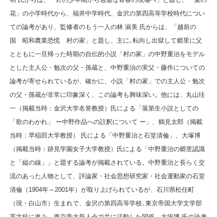
花」の小学時代から、福井中学時代、金沢の第四高等学校時代につい
ての論考があり、監修者のもう一人の林 淑美 氏からは、「越前の
国 昭和農業恐慌 村の家」と題し、主に､転向し出獄して郷里に父
とともに一旦帰った時期の自伝的小説「村の家」の中野重治をモデル
とした主人公・勉次の父・孫蔵と、中野重治の実父・藤作についての
論考が寄せられているが、確かに、小説「村の家」での主人公・勉次
の父・孫蔵が非常に印象深く、この論考も興味深い。他には、丸山珪
一（掲載当時：金沢大学名誉教授）氏による「落第生小説としての
「歌のわかれ」 ー中野作品への註釈について ー」、鶴見太郎（掲載
当時：早稲田大学教授） 氏による「中野重治と石堂清倫」、大塚博
（掲載当時：跡見学園女子大学教授）氏による「中野重治の郷里認識
と「縦の線」」と題する論考が掲載されている。中野重治と長らく交
流のあった人物として、評論家・社会思想研究家・社会運動家の石堂
清倫（1904年～2001年）が取り上げられているが、石川県松任町
（現・白山市）生まれで、金沢の第四高等学校､東京帝国大学文学部
英文科に進み、東京帝大新人会で共に活動した関係。大塚博 氏の論考