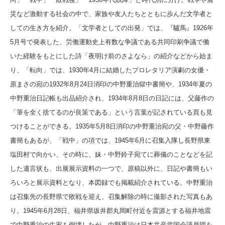
災など激動する社会の中で、家族や友人たちとともに歩んだ文学者と
しての生き方を紹介。「文学者としての出発」では、『驢馬』1926年
5月号で発表した、労働運動史上有数な争議である共同印刷争議で働
いた経験をもとにした詩「夜明け前のさよなら」の紹介などから始ま
り、「転向」では、1930年4月に結婚したプロレタリア演劇の女優・
原まさの宛の1932年8月24日消印の中野重治獄中書簡や、1934年夏の
中野重治日記帳も出品紹介され、1934年8月8日の日記には、父藤作の
「筆を全く捨てるのが良策である」という言葉が記されている頁も見
つけることができる。1935年5月8日消印の中野重治宛の父・中野藤作
書簡もあるが、「戦中」の項では、1945年6月に召集入隊し長野県東
塩田村で向かい、その時に、妹・中野鈴子宛てに葬儀のことなどを記
した遺言状も、出展展示資料の一つで、原稿以外に、日記や書簡もい
ろいろと展示資料となり、本図録でも掲載紹介されている。中野重治
は召集先の長野県で敗戦を迎え、召集解除の時に撮影された写真もあ
り。1945年6月28日、福井県坂井郡丸岡町付近を震源とする福井地震
で中野重治の生家も倒壊したが、中野重治は日本共産党国会議員団を